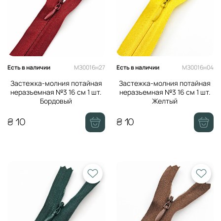
Мононити
Магниты
Кольца деревянные
Термоклей, скотч
МЗ0016н27
МЗ0016н04
Есть в наличии
Есть в наличии
Застежка-молния потайная
Застежка-молния потайная
неразъемная №3 16 см 1 шт.
неразъемная №3 16 см 1 шт.
Бордовый
Желтый
₴ 10
₴ 10