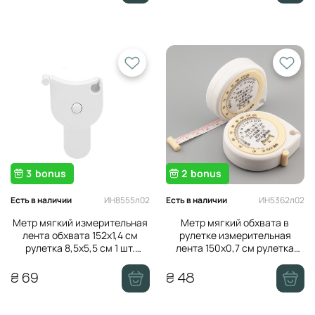
3
bonus
2
bonus
ИН8555л02
ИН5362л02
Есть в наличии
Есть в наличии
Метр мягкий измерительная
Метр мягкий обхвата в
лента обхвата 152х1,4 см
рулетке измерительная
рулетка 8,5х5,5 см 1 шт.
лента 150х0,7 см рулетка
Белый
5,3х6,2 см 1 шт. Белый
₴ 69
₴ 48