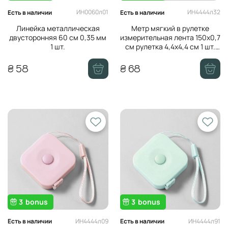
ИН0060л01
ИН4444л32
Есть в наличии
Есть в наличии
Линейка металлическая
Метр мягкий в рулетке
двусторонняя 60 см 0,35 мм
измерительная лента 150х0,7
1 шт.
см рулетка 4,4х4,4 см 1 шт.
Небесный
₴ 58
₴ 68
3
bonus
3
bonus
ИН4444л09
ИН4444л91
Есть в наличии
Есть в наличии