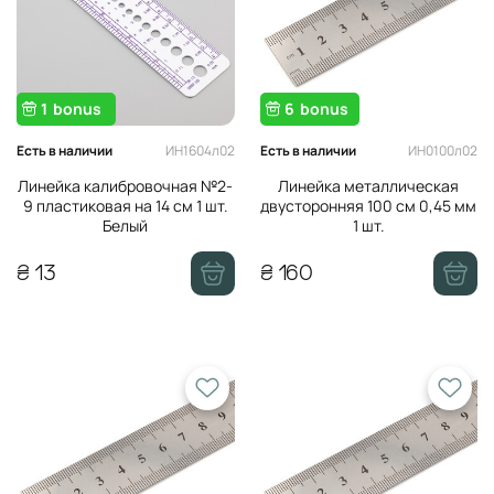
Мононити
Магниты
Кольца деревянные
1
bonus
6
bonus
Термоклей, скотч
ИН1604л02
ИН0100л02
Есть в наличии
Есть в наличии
Линейка калибровочная №2-
Линейка металлическая
9 пластиковая на 14 см 1 шт.
двусторонняя 100 см 0,45 мм
Белый
1 шт.
₴ 13
₴ 160