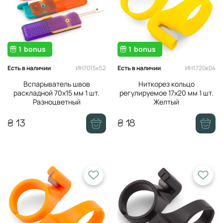
Мононити
Магниты
Кольца деревянные
1
bonus
1
bonus
Термоклей, скотч
ИН7015к52
ИН1720к04
Есть в наличии
Есть в наличии
Вспарыватель швов
Ниткорез кольцо
раскладной 70х15 мм 1 шт.
регулируемое 17х20 мм 1 шт.
Разноцветный
Желтый
₴ 13
₴ 18