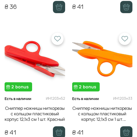
₴ 36
₴ 41
2
bonus
2
bonus
ИН1203н52
ИН1203н33
Есть в наличии
Есть в наличии
Сниппер ножницы ниткорезы
Сниппер ножницы ниткорезы
с кольцом пластиковый
с кольцом пластиковый
корпус 12,1х3 см 1 шт. Красный
корпус 12,1х3 см 1 шт.
Оранжевый
₴ 41
₴ 41