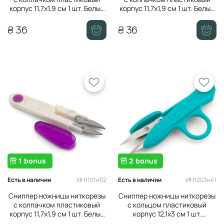
корпус 11,7х1,9 см 1 шт. Белый
корпус 11,7х1,9 см 1 шт. Белый
с желтым
с красным
₴ 36
₴ 36
1
bonus
2
bonus
ИН1101н52
ИН1203н41
Есть в наличии
Есть в наличии
Сниппер ножницы ниткорезы
Сниппер ножницы ниткорезы
с колпачком пластиковый
с кольцом пластиковый
корпус 11,7х1,9 см 1 шт. Белый
корпус 12,1х3 см 1 шт.
с фиолетовым
Бирюзовый