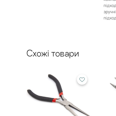
підход
зручні
підход
Харак
Схожі товари
Тип ін
Модел
Довжи
Матері
Колір
Кількі
Де ви