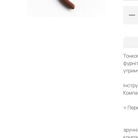
Тонко
фурні
утриму
Інстру
Компак
⭐ Пер
зручні
компак