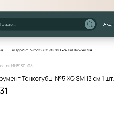
Акції
бці
Інструмент Тонкогубці №5 XQ.SM 13 см 1 шт. Коричневий
овара:
ИН5130п08
трумент Тонкогубці №5 XQ.SM 13 см 1 шт
31