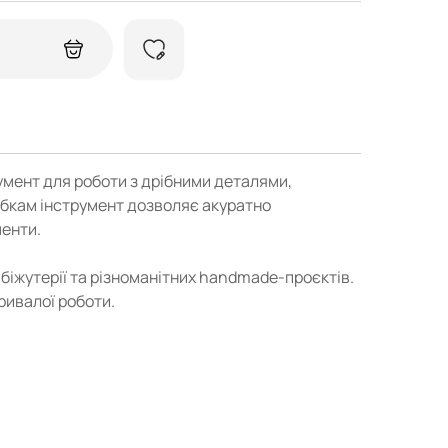
мент для роботи з дрібними деталями,
убкам інструмент дозволяє акуратно
менти.
біжутерії та різноманітних handmade-проєктів.
ривалої роботи.