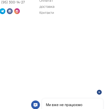
Оплата і
 (95) 300-14-27
доставка
Контакти
ільцями та дротом.
ас роботи.