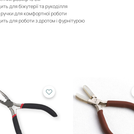
ить для біжутерії та рукоділля
 ручки для комфортної роботи
ить для роботи з дротом і фурнітурою
теристики
струменту: тонкогубці
ь: XQ.SM №5
на: 13 см
ал: метал + пластикові ручки
: коричневий
сть: 1 шт.
користовується