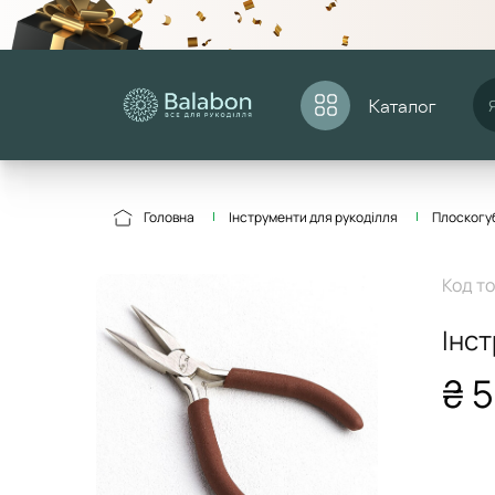
Каталог
Головна
Інструменти для рукоділля
Плоскогу
Код т
Інс
₴ 5