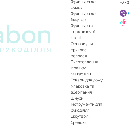
Фурнітура для
+380
с створення прикрас.
сумок
Фурнітура для
і питання
біжутерії
Фурнітура з
ходять для роботи з біжутерією?
нержавіючої
сталі
Основи для
нструмент спеціально підходить для роботи з фурнітурою, к
прикрас
волосся
учно працювати тривалий час?
Виготовлення
іграшок
ручки мають зручну форму для комфортного утримання під ч
Матеріали
Товари для дому
Упаковка та
зберігання
Шнури
Інструменти для
рукоділля
Біжутерія,
брелоки