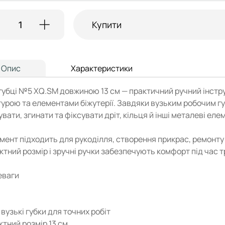
Купити
Опис
Характеристики
губці №5 XQ.SM довжиною 13 см — практичний ручний інстру
турою та елементами біжутерії. Завдяки вузьким робочим г
вати, згинати та фіксувати дріт, кільця й інші металеві еле
мент підходить для рукоділля, створення прикрас, ремонту 
тний розмір і зручні ручки забезпечують комфорт під час т
еваги
 вузькі губки для точних робіт
тний розмір 13 см