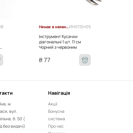
08
ИН0110п05
Немає в наявності
В н
Інструмент Кусачки
Інс
діагональні 1 шт. 11 см
риф
см
Чорний з червоним
12 
₴ 77
₴ 
такти
Навігація
їна, м.
Акції
аси, вул.
Бонусна
ільна, б. 50 (
система
д без видачі)
Про нас
турою та виконувати акуратні точні маніпуляції