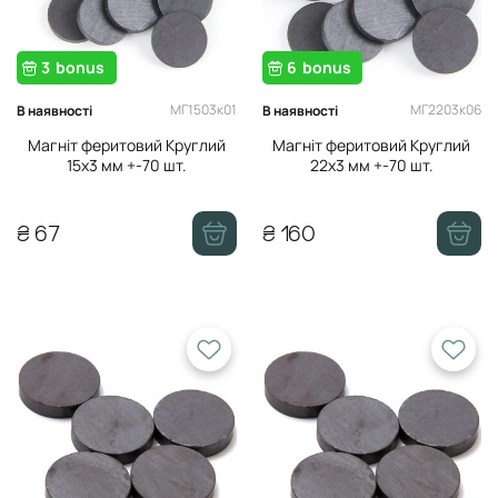
3
bonus
6
bonus
МГ1503к01
МГ2203к06
В наявності
В наявності
Магніт феритовий Круглий
Магніт феритовий Круглий
15х3 мм +-70 шт.
22х3 мм +-70 шт.
₴ 67
₴ 160