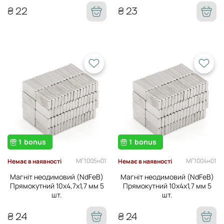
₴ 22
₴ 23
1
bonus
1
bonus
МГ1005н01
МГ1004н01
Немає в наявності
Немає в наявності
Магніт неодимовий (NdFeB)
Магніт неодимовий (NdFeB)
Прямокутний 10х4,7х1,7 мм 5
Прямокутний 10х4х1,7 мм 5
шт.
шт.
₴ 24
₴ 24