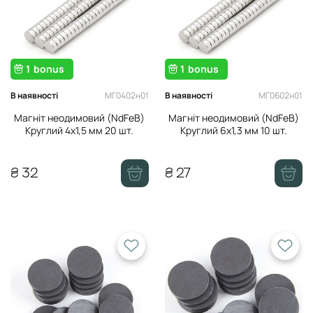
Мононитки
Магніти
Кільця дерев'яні
1
bonus
1
bonus
Термоклей, скотч
МГ0402н01
МГ0602н01
В наявності
В наявності
Магніт неодимовий (NdFeB)
Магніт неодимовий (NdFeB)
Круглий 4х1,5 мм 20 шт.
Круглий 6х1,3 мм 10 шт.
₴ 32
₴ 27