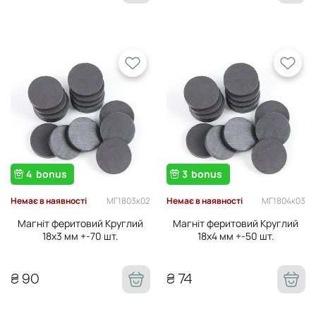
4
bonus
3
bonus
МГ1803к02
МГ1804к03
Немає в наявності
Немає в наявності
Магніт феритовий Круглий
Магніт феритовий Круглий
18х3 мм +-70 шт.
18х4 мм +-50 шт.
₴ 90
₴ 74