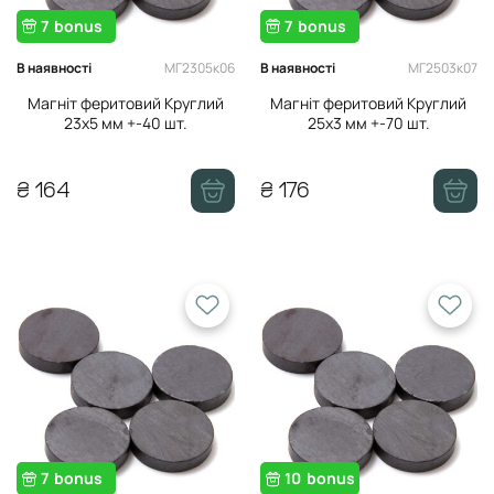
7
bonus
7
bonus
МГ2305к06
МГ2503к07
В наявності
В наявності
Магніт феритовий Круглий
Магніт феритовий Круглий
23х5 мм +-40 шт.
25х3 мм +-70 шт.
₴ 164
₴ 176
7
bonus
10
bonus