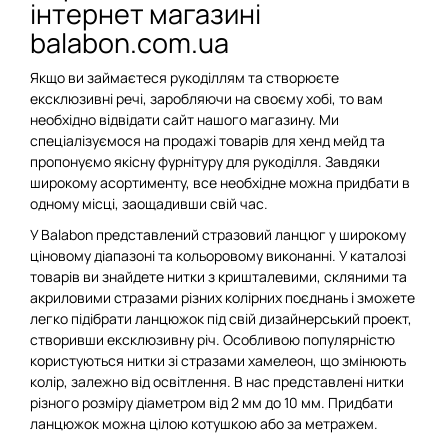
інтернет магазині
balabon.com.ua
Якщо ви займаєтеся рукоділлям та створюєте
ексклюзивні речі, заробляючи на своєму хобі, то вам
необхідно відвідати сайт нашого магазину. Ми
спеціалізуємося на продажі товарів для хенд мейд та
пропонуємо якісну фурнітуру для рукоділля. Завдяки
широкому асортименту, все необхідне можна придбати в
одному місці, заощадивши свій час.
У Balabon представлений стразовий ланцюг у широкому
ціновому діапазоні та кольоровому виконанні. У каталозі
товарів ви знайдете нитки з кришталевими, скляними та
акриловими стразами різних колірних поєднань і зможете
легко підібрати ланцюжок під свій дизайнерський проект,
створивши ексклюзивну річ. Особливою популярністю
користуються нитки зі стразами хамелеон, що змінюють
колір, залежно від освітлення. В нас представлені нитки
різного розміру діаметром від 2 мм до 10 мм. Придбати
ланцюжок можна цілою котушкою або за метражем.