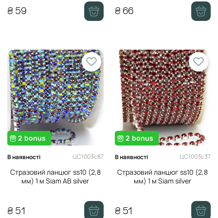
₴ 59
₴ 66
2
bonus
2
bonus
ЦС1003с87
ЦС1003с37
В наявності
В наявності
Стразовий ланцюг ss10 (2,8
Стразовий ланцюг ss10 (2,8
мм) 1 м Siam AB silver
мм) 1 м Siam silver
₴ 51
₴ 51