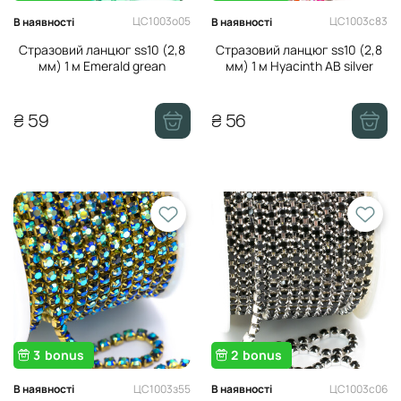
ЦС1003о05
ЦС1003с83
В наявності
В наявності
Стразовий ланцюг ss10 (2,8
Стразовий ланцюг ss10 (2,8
мм) 1 м Emerald grean
мм) 1 м Hyacinth AB silver
₴ 59
₴ 56
3
bonus
2
bonus
ЦС1003з55
ЦС1003с06
В наявності
В наявності