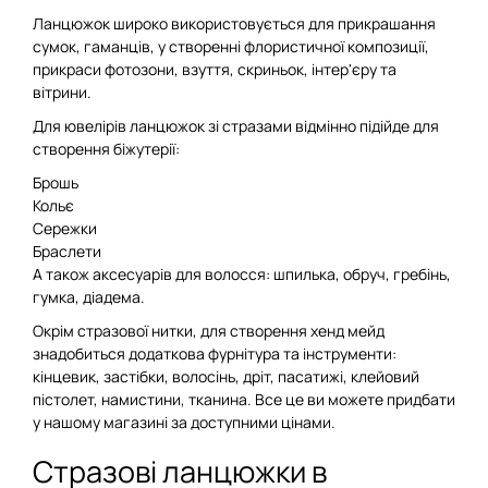
Ланцюжок широко використовується для прикрашання
сумок, гаманців, у створенні флористичної композиції,
прикраси фотозони, взуття, скриньок, інтер'єру та
вітрини.
Для ювелірів ланцюжок зі стразами відмінно підійде для
створення біжутерії:
Брошь
Кольє
Сережки
Браслети
А також аксесуарів для волосся: шпилька, обруч, гребінь,
гумка, діадема.
Окрім стразової нитки, для створення хенд мейд
знадобиться додаткова фурнітура та інструменти:
кінцевик, застібки, волосінь, дріт, пасатижі, клейовий
пістолет, намистини, тканина. Все це ви можете придбати
у нашому магазині за доступними цінами.
Стразові ланцюжки в