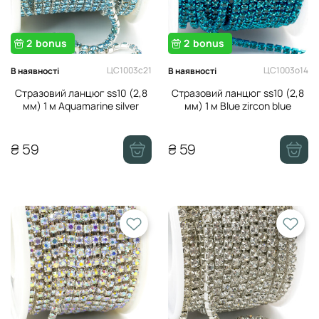
2
bonus
2
bonus
ЦС1003с21
ЦС1003о14
В наявності
В наявності
Стразовий ланцюг ss10 (2,8
Стразовий ланцюг ss10 (2,8
мм) 1 м Aquamarine silver
мм) 1 м Blue zircon blue
₴ 59
₴ 59