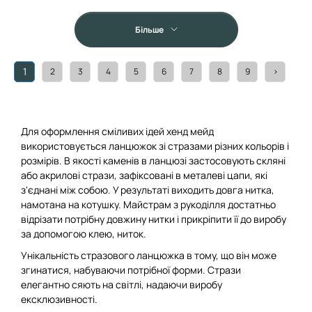
Більше
1
2
3
4
5
6
7
8
9
>
Для оформлення сміливих ідей хенд мейд
використовується ланцюжок зі стразами різних кольорів і
розмірів. В якості каменів в ланцюзі застосовують скляні
або акрилові стрази, зафіксовані в металеві цапи, які
з'єднані між собою. У результаті виходить довга нитка,
намотана на котушку. Майстрам з рукоділля достатньо
відрізати потрібну довжину нитки і прикріпити її до виробу
за допомогою клею, ниток.
Унікальність стразового ланцюжка в тому, що він може
згинатися, набуваючи потрібної форми. Стрази
елегантно сяють на світлі, надаючи виробу
ексклюзивності.