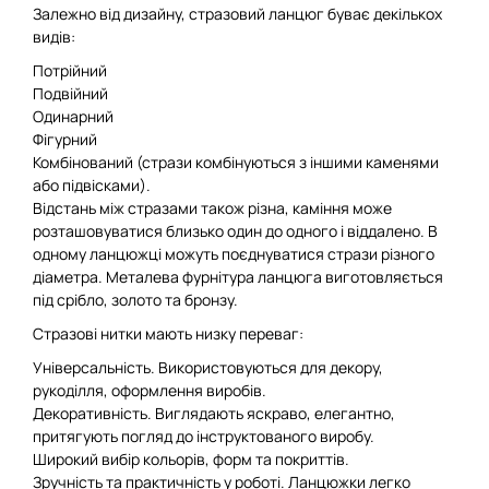
Залежно від дизайну, стразовий ланцюг буває декількох
видів:
Потрійний
Подвійний
Одинарний
Фігурний
Комбінований (стрази комбінуються з іншими каменями
або підвісками).
Відстань між стразами також різна, каміння може
розташовуватися близько один до одного і віддалено. В
одному ланцюжці можуть поєднуватися стрази різного
діаметра. Металева фурнітура ланцюга виготовляється
під срібло, золото та бронзу.
Стразові нитки мають низку переваг:
Універсальність. Використовуються для декору,
рукоділля, оформлення виробів.
Декоративність. Виглядають яскраво, елегантно,
притягують погляд до інструктованого виробу.
Широкий вибір кольорів, форм та покриттів.
Зручність та практичність у роботі. Ланцюжки легко