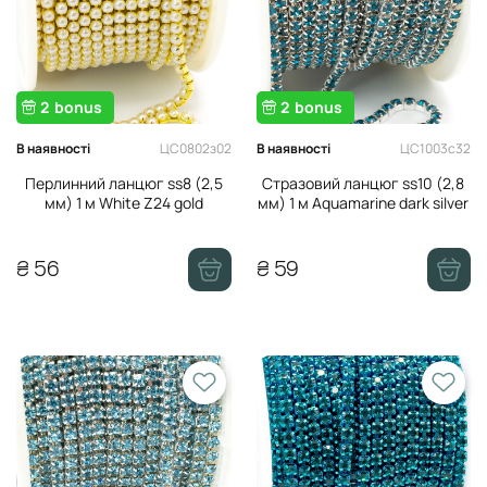
Мононитки
Магніти
Кільця дерев'яні
2
bonus
2
bonus
Термоклей, скотч
ЦС0802з02
ЦС1003с32
В наявності
В наявності
Перлинний ланцюг ss8 (2,5
Стразовий ланцюг ss10 (2,8
мм) 1 м White Z24 gold
мм) 1 м Aquamarine dark silver
₴ 56
₴ 59