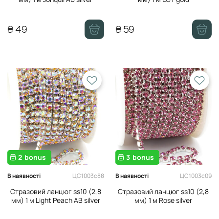
₴ 49
₴ 59
2
bonus
3
bonus
ЦС1003с88
ЦС1003с09
В наявності
В наявності
Стразовий ланцюг ss10 (2,8
Стразовий ланцюг ss10 (2,8
мм) 1 м Light Peach AB silver
мм) 1 м Rose silver