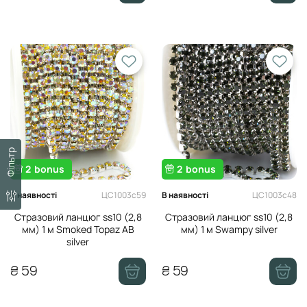
Фільтр
2
bonus
2
bonus
ЦС1003с59
ЦС1003с48
В наявності
В наявності
Стразовий ланцюг ss10 (2,8
Стразовий ланцюг ss10 (2,8
мм) 1 м Smoked Topaz AB
мм) 1 м Swampy silver
silver
₴ 59
₴ 59