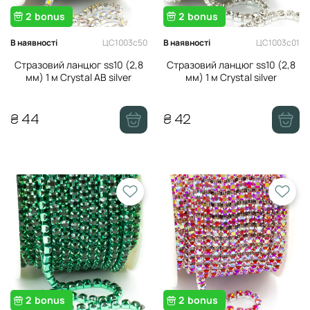
2
bonus
2
bonus
ЦС1003с50
ЦС1003с01
В наявності
В наявності
Стразовий ланцюг ss10 (2,8
Стразовий ланцюг ss10 (2,8
мм) 1 м Crystal AB silver
мм) 1 м Crystal silver
₴ 44
₴ 42
2
bonus
2
bonus